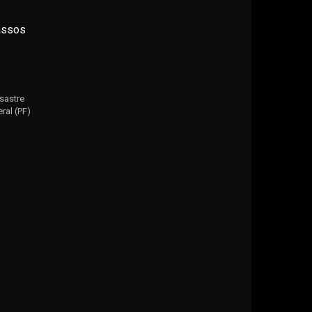
assos
sastre
ral (PF)