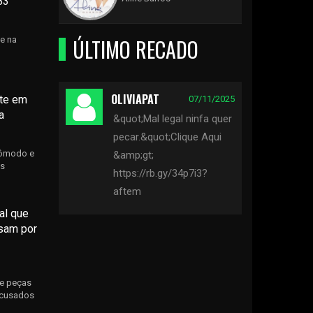
83
ÚLTIMO RECADO
e na
OLIVIAPAT
nte em
07/11/2025
a
&quot;Mal legal ninfa quer
pecar.&quot;Clique Aqui
cômodo e
&amp;gt;
es
https://rb.gy/34p7i3?
aftem
al que
ssam por
de peças
acusados