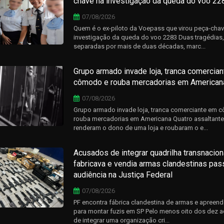
chave na investigação da queda do voo 22
07/08/2026
Quem é o ex-piloto da Voepass que virou peça-chav
investigação da queda do voo 2283 Duas tragédias,
separadas por mais de duas décadas, marc...
Grupo armado invade loja, tranca comercia
cômodo e rouba mercadorias em American
07/08/2026
Grupo armado invade loja, tranca comerciante em 
rouba mercadorias em Americana Quatro assaltant
renderam o dono de uma loja e roubaram o e...
Acusados de integrar quadrilha transnacion
fabricava e vendia armas clandestinas pa
audiência na Justiça Federal
07/08/2026
PF encontra fábrica clandestina de armas e apreen
para montar fuzis em SP Pelo menos oito dos dez 
de integrar uma organização cri...