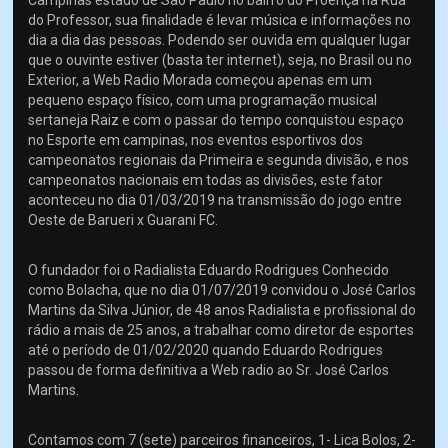
Campinas estado de São Paulo no bairro do Proença na Rua
do Professor, sua finalidade é levar música e informações no
dia a dia das pessoas. Podendo ser ouvida em qualquer lugar
que o ouvinte estiver (basta ter internet), seja, no Brasil ou no
Exterior, a Web Radio Morada começou apenas em um
pequeno espaço físico, com uma programação musical
sertaneja Raiz e com o passar do tempo conquistou espaço
no Esporte em campinas, nos eventos esportivos dos
campeonatos regionais da Primeira e segunda divisão, e nos
campeonatos nacionais em todas as divisões, este fator
aconteceu no dia 01/03/2019 na transmissão do jogo entre
Oeste de Barueri x Guarani FC.
O fundador foi o Radialista Eduardo Rodrigues Conhecido
como Bolacha, que no dia 01/07/2019 convidou o José Carlos
Martins da Silva Júnior, de 48 anos Radialista e profissional do
rádio a mais de 25 anos, a trabalhar como diretor de esportes
até o período de 01/02/2020 quando Eduardo Rodrigues
passou de forma definitiva a Web radio ao Sr. José Carlos
Martins.
Contamos com 7 (sete) parceiros financeiros, 1- Lica Bolos, 2-