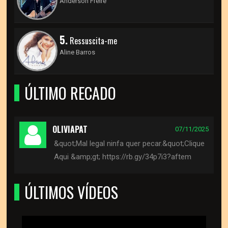
Anderson Freire
5.
Ressuscita-me
Aline Barros
ÚLTIMO RECADO
OLIVIAPAT
07/11/2025
&quot;Mal legal ninfa quer pecar.&quot;Clique
Aqui &amp;gt; https://rb.gy/34p7i3?aftem
ÚLTIMOS VÍDEOS