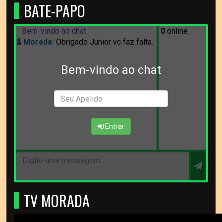
BATE-PAPO
Bem-vindo ao chat
0
online
Morada:
Obrigado Junior vc faz falta.
Bem-vindo ao chat
Entrar
TV MORADA