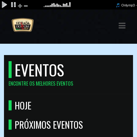
ASTS
IAS
IA
EVENTOS
DOS
RAMAÇÃO
ENCONTRE OS MELHORES EVENTOS
TOS
HOJE
E
E
PRÓXIMOS EVENTOS
ATO