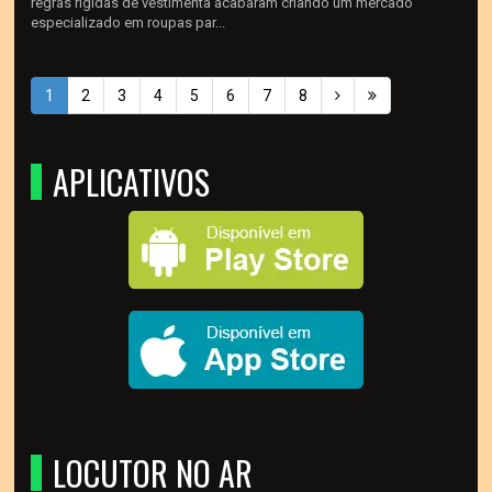
regras rígidas de vestimenta acabaram criando um mercado
especializado em roupas par...
1
2
3
4
5
6
7
8
APLICATIVOS
LOCUTOR NO AR