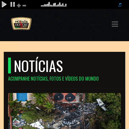
ASTS
IAS
IA
NOTÍCIAS
DOS
RAMAÇÃO
ACOMPANHE NOTÍCIAS, FOTOS E VÍDEOS DO MUNDO
TOS
E
E
ATO