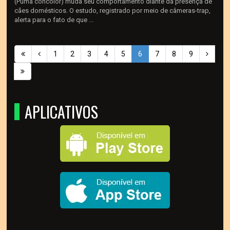
(Puma concolor) muda seu comportamento diante da presença de
cães domésticos. O estudo, registrado por meio de câmeras-trap,
alerta para o fato de que ...
1
2
3
4
5
6
7
8
9
APLICATIVOS