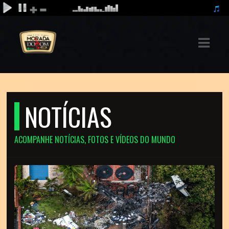
ASTS
IAS
IA
NOTÍCIAS
DOS
RAMAÇÃO
ACOMPANHE NOTÍCIAS, FOTOS E VÍDEOS DO MUNDO
TOS
E
E
ATO