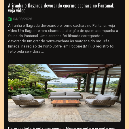
Ariranha é flagrada devorando enorme cachara no Pantanal;
veja vídeo
04/08/2026
Ariranha é flagrada devorando enorme cachara no Pantanal; veja
vídeo Um flagrante raro chamou a atenção de quem acompanha a
fauna do Pantanal. Uma ariranha foi filmada carregando e
devorando um grande peixe-cachara às margens do Rio Três
Irmãos, na região de Porto Jofre, em Poconé (MT). O registro foi
feito pela servidora ...
Da prancheta à entrega: como a Mavie garante o projeto que