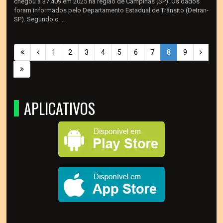
chegou a 37.409 em 2025 na região de Campinas (SP). Os dados
foram informados pelo Departamento Estadual de Trânsito (Detran-
SP). Segundo o ...
1
2
3
4
5
6
7
8
9
APLICATIVOS